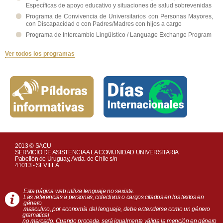
Específicas de apoyo educativo y situaciones de salud sobrevenidas
Programa de Convivencia de Universitarios con Personas Mayores,
con Discapacidad o con Padres/Madres con hijos a cargo
Programa de Intercambio Lingüístico / Language Exchange Program
Ver todos los programas
2013 © SACU
SERVICIO DE ASISTENCIA A LA COMUNIDAD UNIVERSITARIA
Pabellón de Uruguay, Avda. de Chile s/n
41013 - SEVILLA
Esta página web utiliza lenguaje no sexista.
Las referencias a personas, colectivos o cargos citados en los textos en
género
masculino, por economía del lenguaje, debe entenderse como un género
gramatical
no marcado. Cuando proceda, será igualmente válida la mención en género