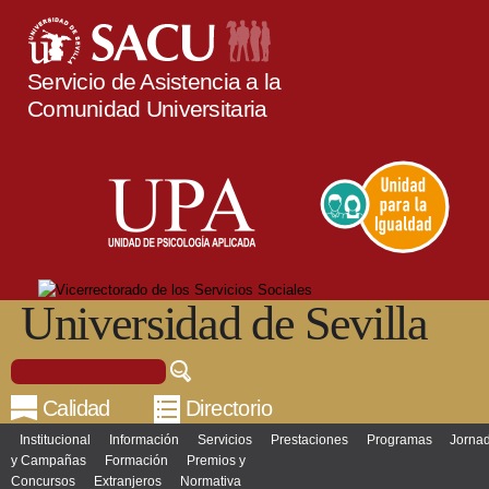
Pasar al
contenido
principal
Servicio de Asistencia a la
Comunidad Universitaria
Universidad de Sevilla
Buscar
Formulario de búsqueda
Calidad
Directorio
Institucional
Información
Servicios
Prestaciones
Programas
Jorna
Menú principal
y Campañas
Formación
Premios y
Concursos
Extranjeros
Normativa