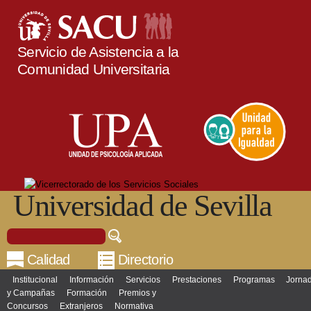
Pasar al
contenido
principal
Servicio de Asistencia a la
Comunidad Universitaria
Universidad de Sevilla
Buscar
Formulario de búsqueda
Calidad
Directorio
Institucional
Información
Servicios
Prestaciones
Programas
Jorna
Menú principal
y Campañas
Formación
Premios y
Concursos
Extranjeros
Normativa