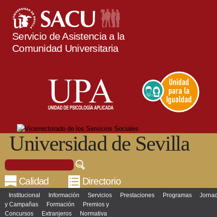
Pasar al
contenido
principal
Servicio de Asistencia a la
Comunidad Universitaria
Universidad de Sevilla
Buscar
Formulario de búsqueda
Calidad
Directorio
Institucional
Información
Servicios
Prestaciones
Programas
Jorna
Menú principal
y Campañas
Formación
Premios y
Concursos
Extranjeros
Normativa