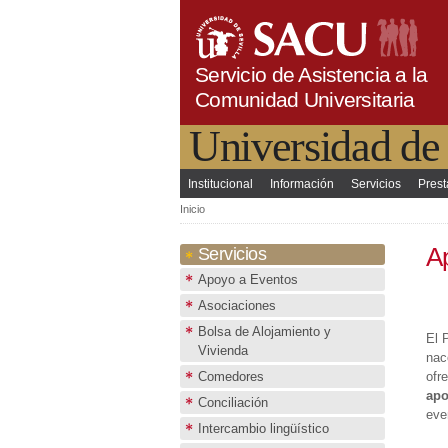
Servicio de Asistencia a la
Comunidad Universitaria
Universidad de 
Institucional
Información
Servicios
Prest
Menú principal
Se encuentra usted aq
Inicio
A
Servicios
Apoyo a Eventos
Asociaciones
Bolsa de Alojamiento y
El 
Vivienda
nac
Comedores
ofr
ap
Conciliación
eve
Intercambio lingüístico