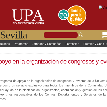
Pasar al
contenido
principal
Sevilla
Buscar
Formulario de
aciones
Programas
Jornadas y Campañas
Formación
Premios y Concur
búsqueda
uí
poyo en la organización de congresos y ev
Programa de apoyo en la organización de congresos y eventos de la Universi
e como un servicio exclusivo para todos los miembros de la Comunidad Univ
ecer ayuda en la planificación, organización, coordinación y gestión de los
oyo
a los responsables de los Centros, Departamentos y Servicios de la 
ntos.