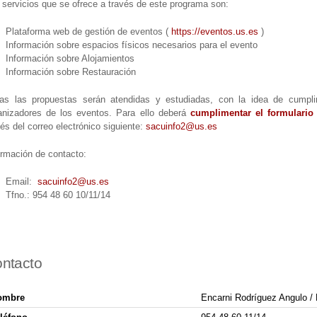
 servicios que se ofrece a través de este programa son:
Plataforma web de gestión de eventos (
https://eventos.us.es
)
Información sobre espacios físicos necesarios para el evento
Información sobre Alojamientos
Información sobre Restauración
as las propuestas serán atendidas y estudiadas, con la idea de cumplir
anizadores de los eventos. Para ello deberá
cumplimentar el formulario 
vés del correo electrónico siguiente:
sacuinfo2@us.es
ormación de contacto:
Email:
sacuinfo2@us.es
Tfno.: 954 48 60 10/11/14
ntacto
ombre
Encarni Rodríguez Angulo / 