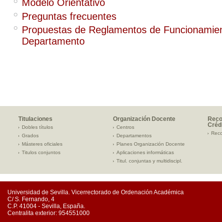
Modelo Orientativo
Preguntas frecuentes
Propuestas de Reglamentos de Funcionamien
Departamento
Titulaciones
Organización Docente
Reco
Créd
Dobles títulos
Centros
Reco
Grados
Departamentos
Másteres oficiales
Planes Organización Docente
Titulos conjuntos
Aplicaciones informáticas
Titul. conjuntas y multidiscipl.
Universidad de Sevilla. Vicerrectorado de Ordenación Académica
C/ S. Fernando, 4
C.P. 41004 - Sevilla, España.
Centralita exterior: 954551000