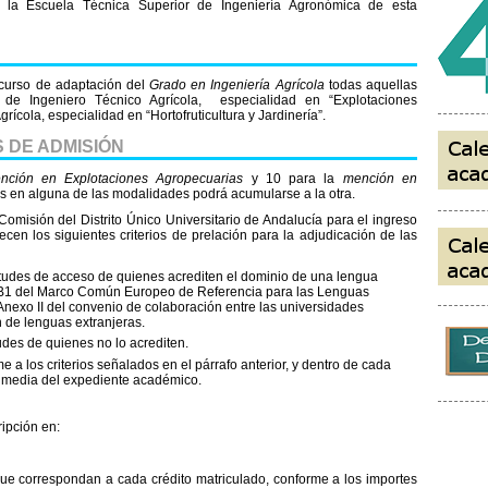
á la Escuela Técnica Superior de Ingeniería Agronómica de esta
l curso de adaptación del
Grado en
Ingeniería Agrícola
todas aquellas
de Ingeniero Técnico Agrícola, especialidad en “Explotaciones
rícola, especialidad en “Hortofruticultura y Jardinería”.
 DE ADMISIÓN
nción en Explotaciones Agropecuarias
y 10 para la
mención en
s en alguna de las modalidades podrá acumularse a la otra.
omisión del Distrito Único Universitario de Andalucía para el ingreso
lecen los siguientes criterios de prelación para la adjudicación de las
citudes de acceso de quienes acrediten el dominio de una lengua
el B1 del Marco Común Europeo de Referencia para las Lenguas
nexo II del convenio de colaboración entre las universidades
n de lenguas extranjeras.
udes de quienes no lo acrediten.
 a los criterios señalados en el párrafo anterior, y dentro de cada
a media del expediente académico.
ripción en:
que correspondan a cada crédito matriculado, conforme a los importes