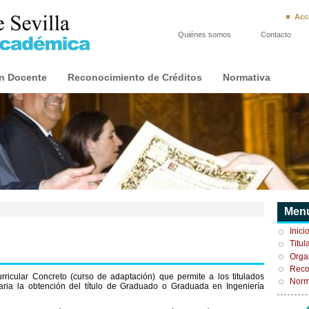
Acc
Quiénes somos
Contacto
n Docente
Reconocimiento de Créditos
Normativa
Menú
Inici
Titul
Orga
Reco
urricular Concreto (curso de adaptación) que permite a los titulados
Norm
taria la obtención del título de Graduado o Graduada en Ingeniería