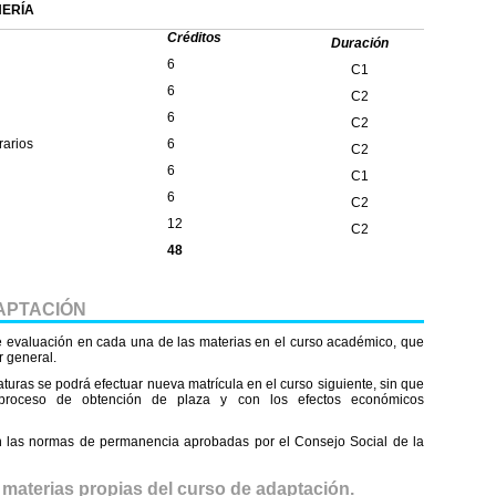
NERÍA
Créditos
Duración
6
C1
6
C2
6
C2
rarios
6
C2
6
C1
6
C2
12
C2
48
APTACIÓN
e evaluación en cada una de las materias en el curso académico, que
r general.
uras se podrá efectuar nueva matrícula en el curso siguiente, sin que
 proceso de obtención de plaza y con los efectos económicos
ón las normas de permanencia aprobadas por el Consejo Social de la
materias propias del curso de adaptación.