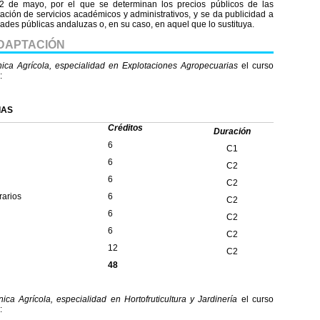
2 de mayo, por el que se determinan los precios públicos de las
ación de servicios académicos y administrativos, y se da publicidad a
idades públicas andaluzas o, en su caso, en aquel que lo sustituya.
ADAPTACIÓN
nica Agrícola, especialidad en Explotaciones Agropecuarias
el curso
:
IAS
Créditos
Duración
6
C1
6
C2
6
C2
rarios
6
C2
6
C2
6
C2
12
C2
48
nica Agrícola, especialidad en Hortofruticultura y Jardinería
el curso
: