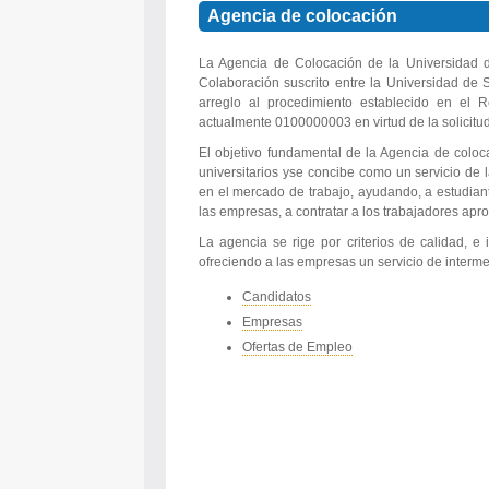
Agencia de colocación
r
La Agencia de Colocación de la Universidad 
i
Colaboración suscrito entre la Universidad de S
arreglo al procedimiento establecido en el
actualmente 0100000003 en virtud de la solicitu
a
El objetivo fundamental de la Agencia de coloca
d
universitarios yse concibe como un servicio de l
en el mercado de trabajo, ayudando, a estudiante
las empresas, a contratar a los trabajadores apr
o
La agencia se rige por criterios de calidad, e
d
ofreciendo a las empresas un servicio de interm
Candidatos
e
Empresas
Ofertas de Empleo
P
r
á