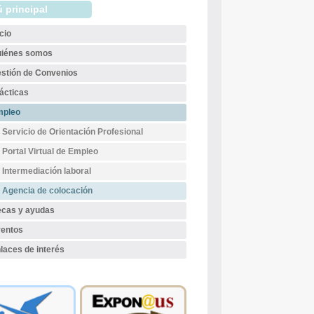
 principal
b
ú
icio
iénes somos
s
stión de Convenios
q
ácticas
u
mpleo
e
Servicio de Orientación Profesional
d
Portal Virtual de Empleo
a
Intermediación laboral
Agencia de colocación
cas y ayudas
entos
laces de interés