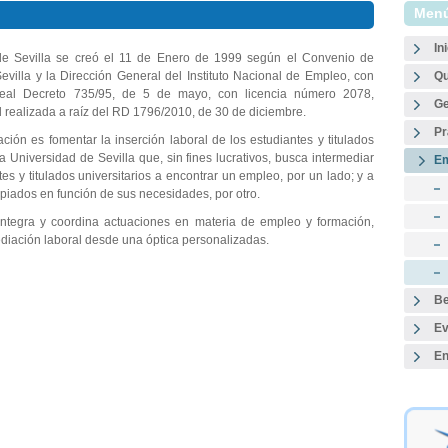
Menú
In
de Sevilla se creó el 11 de Enero de 1999 según el Convenio de
evilla y la Dirección General del Instituto Nacional de Empleo, con
Qu
 Real Decreto 735/95, de 5 de mayo, con licencia número 2078,
Ge
d realizada a raíz del RD 1796/2010, de 30 de diciembre.
Pr
ción es fomentar la inserción laboral de los estudiantes y titulados
a Universidad de Sevilla que, sin fines lucrativos, busca intermediar
E
s y titulados universitarios a encontrar un empleo, por un lado; y a
opiados en función de sus necesidades, por otro.
 integra y coordina actuaciones en materia de empleo y formación,
ediación laboral desde una óptica personalizadas.
Be
Ev
En